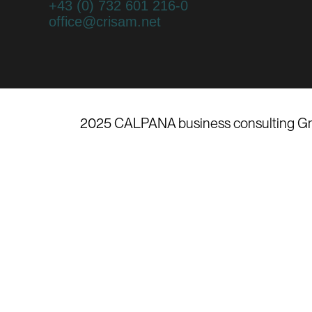
+43 (0) 732 601 216-0
office@crisam.net
2025 CALPANA business consulting G